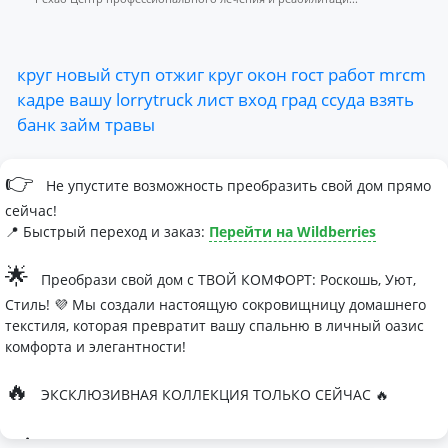
круг
новый
ступ
отжиг
круг
окон
гост
работ
mrcm
кадре
вашу
lorrytruck
лист
вход
град
ссуда
взять
банк
займ
травы
👉
Не упустите возможность преобразить свой дом прямо
сейчас!
📍 Быстрый переход и заказ:
Перейти на Wildberries
🌟
Преобрази свой дом с ТВОЙ КОМФОРТ: Роскошь, Уют,
Стиль! 💜 Мы создали настоящую сокровищницу домашнего
текстиля, которая превратит вашу спальню в личный оазис
комфорта и элегантности!
🔥
ЭКСКЛЮЗИВНАЯ КОЛЛЕКЦИЯ ТОЛЬКО СЕЙЧАС 🔥
🛏
Современные дизайны, которые влюбляют с первого