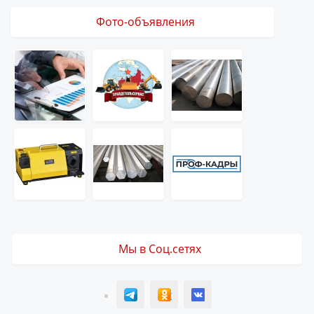
Фото-объявления
Мы в Соц.сетях
T
ОК
ВК