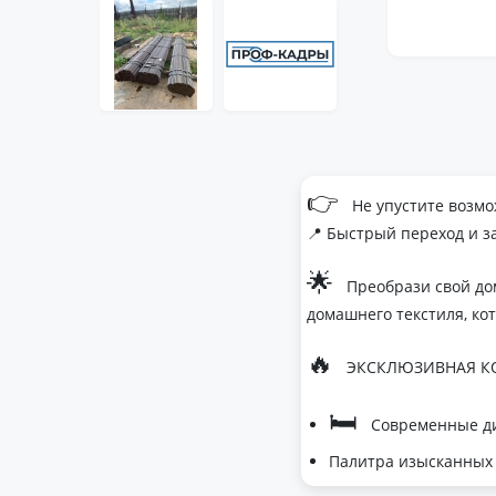
👉
Не упустите возмо
📍 Быстрый переход и з
🌟
Преобрази свой до
домашнего текстиля, ко
🔥
ЭКСКЛЮЗИВНАЯ КО
🛏
Современные ди
Палитра изысканных 
- Темно-серый дл