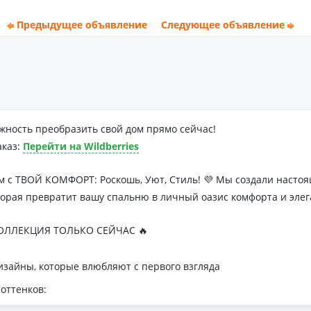
Предыдущее объявление
Следующее объявление
жность преобразить свой дом прямо сейчас!
аказ:
Перейти на Wildberries
м с ТВОЙ КОМФОРТ: Роскошь, Уют, Стиль! 💜 Мы создали наст
торая превратит вашу спальню в личный оазис комфорта и элег
ЛЛЕКЦИЯ ТОЛЬКО СЕЙЧАС 🔥
зайны, которые влюбляют с первого взгляда
оттенков:
я минималистичных интерьеров