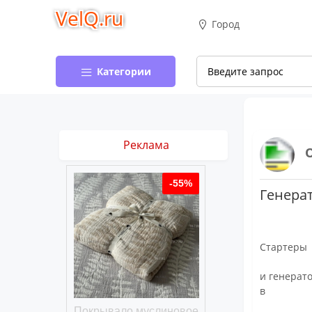
VelQ.ru
Город
Категории
Реклама
-50%
-55%
Генерат
Стартеры
и генерат
в
хлопковое
Покрывало муслиновое