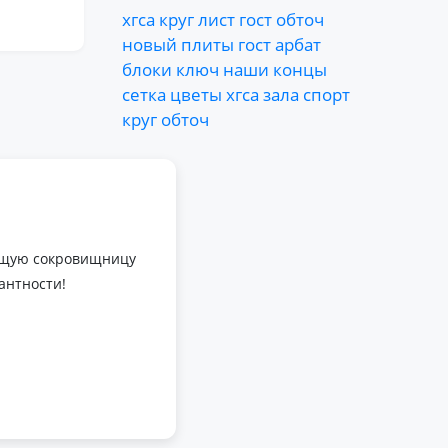
хгса
круг
лист
гост
обточ
новый
плиты
гост
арбат
блоки
ключ
наши
концы
сетка
цветы
хгса
зала
спорт
круг
обточ
оящую сокровищницу
антности!