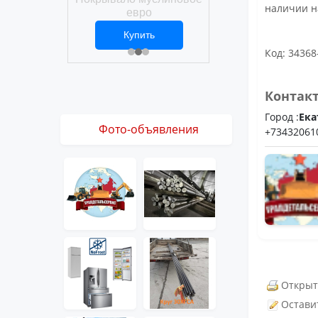
Покрывало вафел
наличии н
ро
евро
ить
Купить
Купить
1 ₽
2 469 ₽
3 061 ₽
Код: 34368
Контак
Город :
Ека
Фото-объявления
+73432061
Открыт
Остави