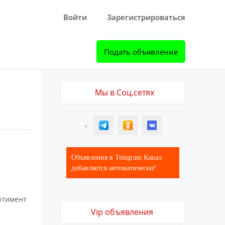
Войти
Зарегистрироваться
Подать объявление
Мы в Соц.сетях
T
ОК
ВК
Объявления в Telegram Канал
добавляется автоматически!
ртимент
Vip объявления