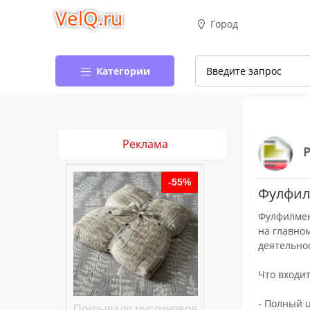
VelQ.ru
Город
Категории
Реклама
-50%
-55%
Фулфилм
Фулфилмен
на главно
деятельно
Что входи
- Полный 
хлопковое
Покрывало муслиновое