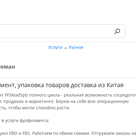
Услуги
→
Разное
Роман
-55%
ент, упаковка товаров доставка из Китая
т FFSkladSpb полного цикла - реальная возможность сосредото
м: продажах и маркетинге. Берем на себя всю операционную
сть, чтобы могли спокойно расти.
т в услуги фулфилмента:
цикл FBO и FBS. Работаем по обеим схемам. Отгружаем заказы н