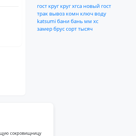
гост
круг
круг
хгса
новый
гост
трак
вывоз
комн
ключ
воду
katsumi
бани
бань
мм
хс
замер
брус
сорт
тысяч
оящую сокровищницу