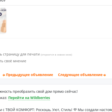
909
ь страницу для печати
(откроется в новом окне)
ть своё мнение
Предыдущее объявление
Следующее объявление
жность преобразить свой дом прямо сейчас!
аказ:
Перейти на Wildberries
м с ТВОЙ КОМФОРТ: Роскошь, Уют, Стиль! 💜 Мы создали наст