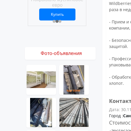
Покрывало вафел
Wildberrie
ро
евро
раза в нед
ить
Купить
Купить
1 ₽
2 469 ₽
3 061 ₽
- Прием и
компании,
- Безопас
защитой.
Фото-объявления
- Професс
упаковыва
- Обработ
хлопот.
Контак
Дата: 30.1
Город :
Сан
Стоимос