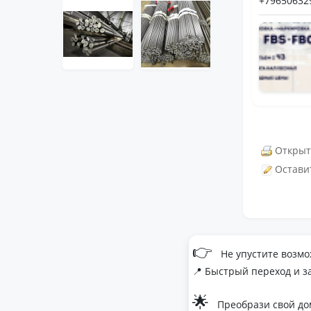
+79650632
Открыт
Остави
👉
Не упустите возмо
📍 Быстрый переход и з
🌟
Преобрази свой до