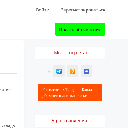
Войти
Зарегистрироваться
Подать объявление
Мы в Соц.сетях
T
ОК
ВК
читься
Объявления в Telegram Канал
добавляется автоматически!
Vip объявления
а склады