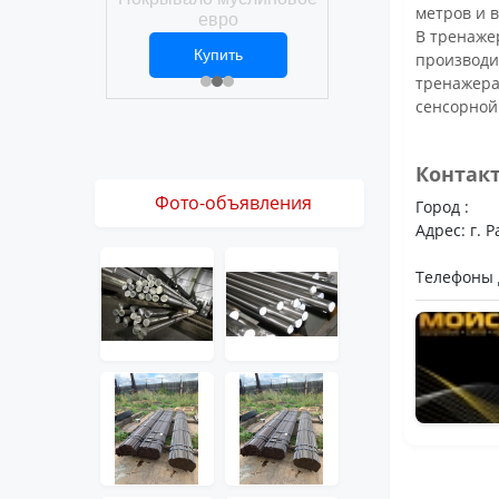
Покрывало вафел
метров и 
ро
евро
В тренаже
ить
Купить
Купить
производи
1 ₽
2 469 ₽
3 061 ₽
тренажера
сенсорной
Контак
Фото-объявления
Город :
Адрес: г. 
Телефоны д