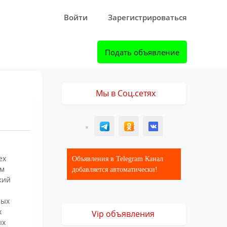
Войти
Зарегистрироваться
Подать объявление
Мы в Соц.сетях
T
ОК
ВК
ех
Объявления в Telegram Канал
ам
добавляется автоматически!
кий
ных
х
Vip объявления
ых