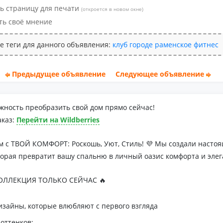
ь страницу для печати
(откроется в новом окне)
ть своё мнение
е теги для данного объявления:
клуб
городе
раменское
фитнес
Предыдущее объявление
Следующее объявление
жность преобразить свой дом прямо сейчас!
аказ:
Перейти на Wildberries
м с ТВОЙ КОМФОРТ: Роскошь, Уют, Стиль! 💜 Мы создали наст
торая превратит вашу спальню в личный оазис комфорта и элег
ЛЛЕКЦИЯ ТОЛЬКО СЕЙЧАС 🔥
зайны, которые влюбляют с первого взгляда
оттенков: