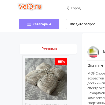
VelQ.ru
Город
Категории
Реклама
-50%
-55%
Фитнес-
МОЙСпорт 
возрастов
достичь с
спектр ус
находимся
комплексо
спортивны
хлопковое
Покрывало муслиновое