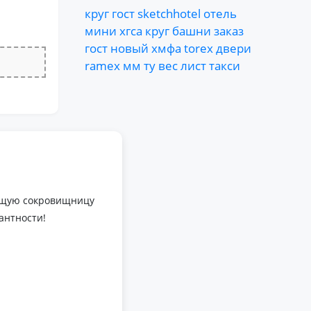
круг
гост
sketchhotel
отель
мини
хгса
круг
башни
заказ
гост
новый
хмфа
torex
двери
ramex
мм
ту
вес
лист
такси
оящую сокровищницу
антности!