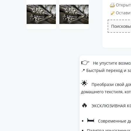
Открыт
Остави
Поисковы
👉
Не упустите возмо
📍 Быстрый переход и з
🌟
Преобрази свой до
домашнего текстиля, ко
🔥
ЭКСКЛЮЗИВНАЯ КО
🛏
Современные ди
Палитра изысканных 