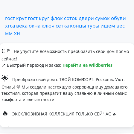
гост
круг
гост
круг
флок
соток
двери
сумок
обуви
хгса
века
окна
ключ
сетка
концы
туры
ищем
вес
мм
хн
👉
Не упустите возможность преобразить свой дом прямо
сейчас!
📍 Быстрый переход и заказ:
Перейти на Wildberries
🌟
Преобрази свой дом с ТВОЙ КОМФОРТ: Роскошь, Уют,
Стиль! 💜 Мы создали настоящую сокровищницу домашнего
текстиля, которая превратит вашу спальню в личный оазис
комфорта и элегантности!
🔥
ЭКСКЛЮЗИВНАЯ КОЛЛЕКЦИЯ ТОЛЬКО СЕЙЧАС 🔥
🛏
Современные дизайны, которые влюбляют с первого