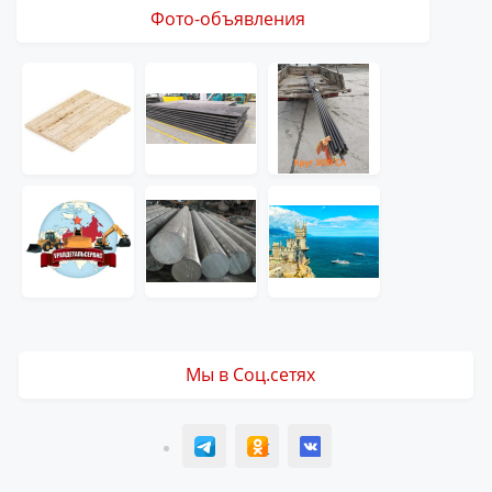
Фото-объявления
Мы в Соц.сетях
T
ОК
ВК