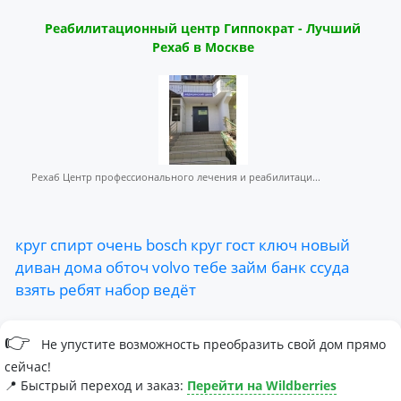
Реабилитационный центр Гиппократ - Лучший
Рехаб в Москве
Рехаб Центр профессионального лечения и реабилитаци...
круг
спирт
очень
bosch
круг
гост
ключ
новый
диван
дома
обточ
volvo
тебе
займ
банк
ссуда
взять
ребят
набор
ведёт
👉
Не упустите возможность преобразить свой дом прямо
сейчас!
📍 Быстрый переход и заказ:
Перейти на Wildberries