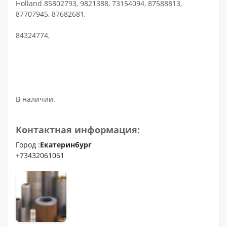
Holland 85802793, 9821388, 73154094, 87588813,
87707945, 87682681,
84324774,
В наличии.
Контактная информация:
Город :
Екатеринбург
+73432061061