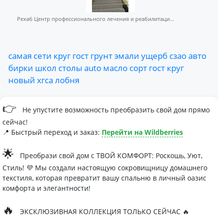
Рехаб Центр профессионального лечения и реабилитаци...
самая
сети
круг
гост
грунт
эмали
ущерб
сзао
авто
бирки
школ
столы
auto
масло
сорт
гост
круг
новый
хгса
лобня
👉
Не упустите возможность преобразить свой дом прямо
сейчас!
📍 Быстрый переход и заказ:
Перейти на Wildberries
🌟
Преобрази свой дом с ТВОЙ КОМФОРТ: Роскошь, Уют,
Стиль! 💜 Мы создали настоящую сокровищницу домашнего
текстиля, которая превратит вашу спальню в личный оазис
комфорта и элегантности!
🔥
ЭКСКЛЮЗИВНАЯ КОЛЛЕКЦИЯ ТОЛЬКО СЕЙЧАС 🔥