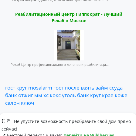
Реабилитационный центр Гиппократ - Лучший
Рехаб в Москве
Рехаб Центр профессионального лечения и реабилитаци...
гост
круг
mosalarm
гост
после
взять
займ
ссуда
банк
отжиг
мм
хс
кокс
уголь
банк
круг
крае
коже
салон
ключ
👉
Не упустите возможность преобразить свой дом прямо
сейчас!
📍 Быстрый переход и заказ:
Перейти на Wildberries