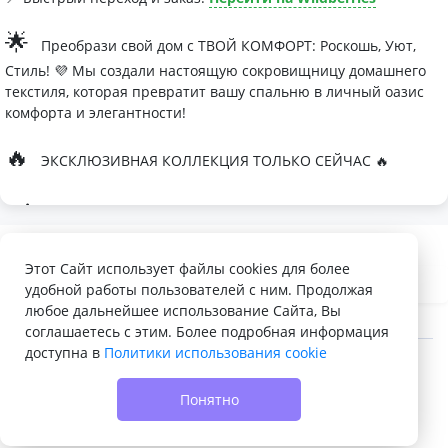
🌟
Преобрази свой дом с ТВОЙ КОМФОРТ: Роскошь, Уют,
Стиль! 💜 Мы создали настоящую сокровищницу домашнего
текстиля, которая превратит вашу спальню в личный оазис
комфорта и элегантности!
🔥
ЭКСКЛЮЗИВНАЯ КОЛЛЕКЦИЯ ТОЛЬКО СЕЙЧАС 🔥
🛏
Современные дизайны, которые влюбляют с первого
взгляда
Палитра изысканных оттенков:
Этот Сайт использует файлы cookies для более
удобной работы пользователей с ним. Продолжая
- Темно-серый для минималистичных интерьеров
любое дальнейшее использование Сайта, Вы
- Сиреневый для романтичных натур
соглашаетесь с этим. Более подробная информация
доступна в
Политики использования cookie
- Персиковый мусс для теплой атмосферы
© 2022 - 2026 Доска объявлений VELQ.RU
🌙
Шелковые одеяла Тусса - мечта о совершенном сне
Понятно
- Натуральный шелк