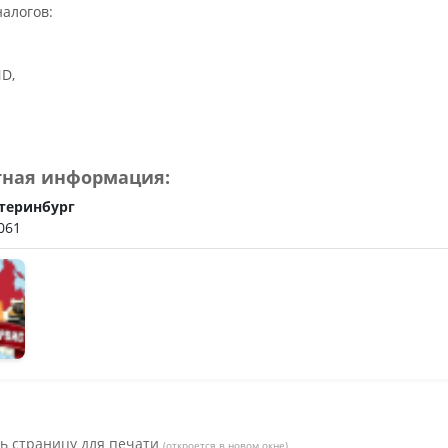
ьное
алогов:
ND,
тная информация:
теринбург
061
ь страницу для печати
(откроется в новом окне)