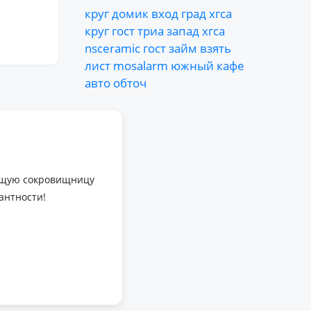
круг
домик
вход
град
хгса
круг
гост
триа
запад
хгса
nsceramic
гост
займ
взять
лист
mosalarm
южный
кафе
авто
обточ
оящую сокровищницу
антности!