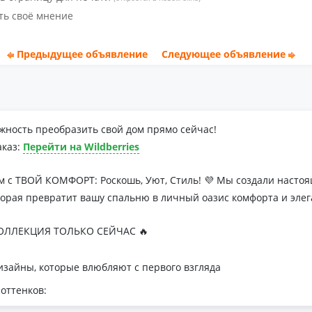
ть своё мнение
Предыдущее объявление
Следующее объявление
жность преобразить свой дом прямо сейчас!
аказ:
Перейти на Wildberries
м с ТВОЙ КОМФОРТ: Роскошь, Уют, Стиль! 💜 Мы создали наст
торая превратит вашу спальню в личный оазис комфорта и элег
ЛЛЕКЦИЯ ТОЛЬКО СЕЙЧАС 🔥
зайны, которые влюбляют с первого взгляда
оттенков:
я минималистичных интерьеров