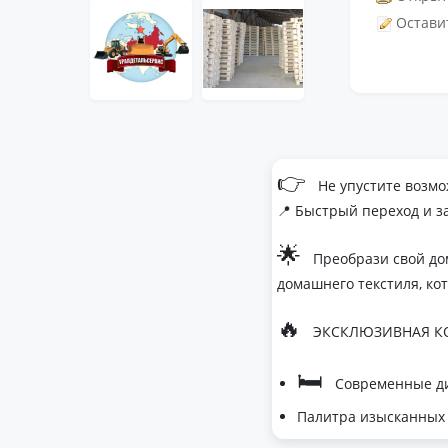
Остави
👉
Не упустите возмо
📍 Быстрый переход и з
🌟
Преобрази свой до
домашнего текстиля, ко
🔥
ЭКСКЛЮЗИВНАЯ КО
🛏
Современные ди
Палитра изысканных 
- Темно-серый дл