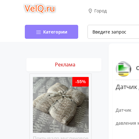
VelQ.ru
Город
Категории
Реклама
-50%
-55%
Датчик 
Датчик
давления 
хлопковое
Покрывало муслиновое