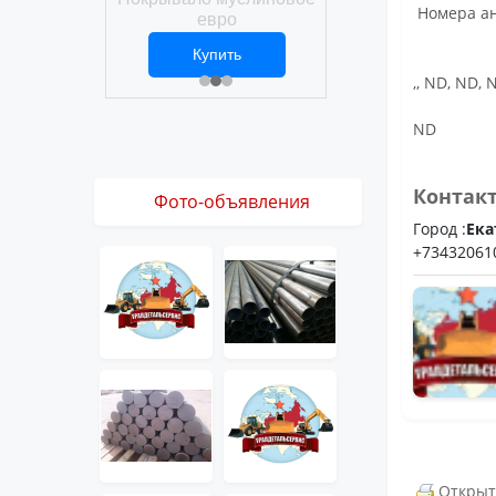
Покрывало вафел
Номера ан
ро
евро
ить
Купить
Купить
1 ₽
2 469 ₽
3 061 ₽
,, ND, ND, 
ND
Контак
Фото-объявления
Город :
Ека
+73432061
Открыт