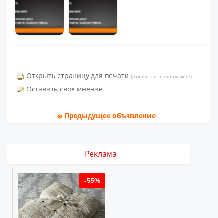
Открыть страницу для печати
(откроется в новом окне)
Оставить своё мнение
Предыдущее объявление
Реклама
%
-55%
-55%