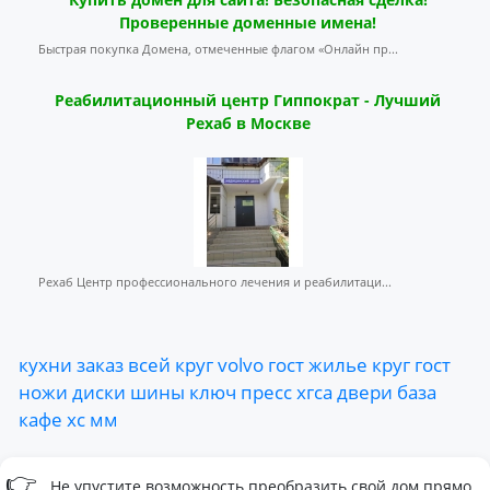
Проверенные доменные имена!
Быстрая покупка Домена, отмеченные флагом «Онлайн пр...
Реабилитационный центр Гиппократ - Лучший
Рехаб в Москве
Рехаб Центр профессионального лечения и реабилитаци...
кухни
заказ
всей
круг
volvo
гост
жилье
круг
гост
ножи
диски
шины
ключ
пресс
хгса
двери
база
кафе
хс
мм
👉
Не упустите возможность преобразить свой дом прямо