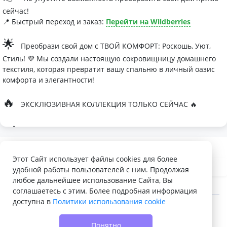
сейчас!
📍 Быстрый переход и заказ:
Перейти на Wildberries
🌟
Преобрази свой дом с ТВОЙ КОМФОРТ: Роскошь, Уют,
Стиль! 💜 Мы создали настоящую сокровищницу домашнего
текстиля, которая превратит вашу спальню в личный оазис
комфорта и элегантности!
🔥
ЭКСКЛЮЗИВНАЯ КОЛЛЕКЦИЯ ТОЛЬКО СЕЙЧАС 🔥
🛏
Современные дизайны, которые влюбляют с первого
взгляда
Палитра изысканных оттенков:
Этот Сайт использует файлы cookies для более
удобной работы пользователей с ним. Продолжая
- Темно-серый для минималистичных интерьеров
любое дальнейшее использование Сайта, Вы
- Сиреневый для романтичных натур
соглашаетесь с этим. Более подробная информация
доступна в
Политики использования cookie
- Персиковый мусс для теплой атмосферы
© 2022 - 2026 Доска объявлений VELQ.RU
🌙
Шелковые одеяла Тусса - мечта о совершенном сне
Понятно