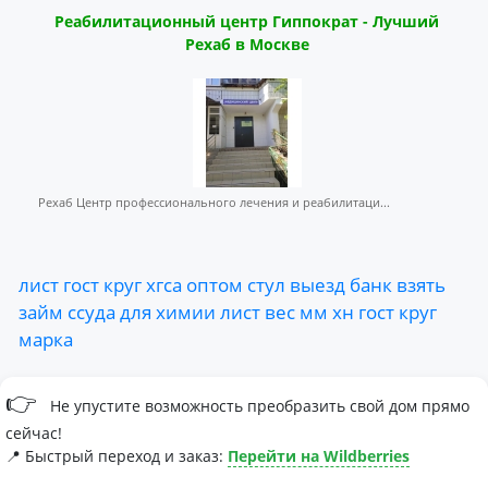
Реабилитационный центр Гиппократ - Лучший
Рехаб в Москве
Рехаб Центр профессионального лечения и реабилитаци...
лист
гост
круг
хгса
оптом
стул
выезд
банк
взять
займ
ссуда
для
химии
лист
вес
мм
хн
гост
круг
марка
👉
Не упустите возможность преобразить свой дом прямо
сейчас!
📍 Быстрый переход и заказ:
Перейти на Wildberries