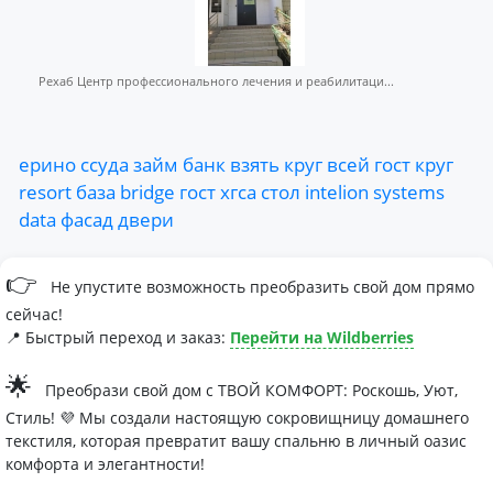
Рехаб Центр профессионального лечения и реабилитаци...
ерино
ссуда
займ
банк
взять
круг
всей
гост
круг
resort
база
bridge
гост
хгса
стол
intelion
systems
data
фасад
двери
👉
Не упустите возможность преобразить свой дом прямо
сейчас!
📍 Быстрый переход и заказ:
Перейти на Wildberries
🌟
Преобрази свой дом с ТВОЙ КОМФОРТ: Роскошь, Уют,
Стиль! 💜 Мы создали настоящую сокровищницу домашнего
текстиля, которая превратит вашу спальню в личный оазис
комфорта и элегантности!