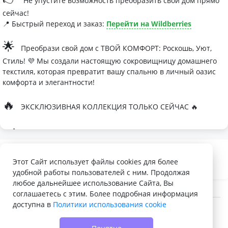
Не упустите возможность преобразить свой дом прямо
сейчас!
📍 Быстрый переход и заказ:
Перейти на Wildberries
🌟
Преобрази свой дом с ТВОЙ КОМФОРТ: Роскошь, Уют,
Стиль! 💜 Мы создали настоящую сокровищницу домашнего
текстиля, которая превратит вашу спальню в личный оазис
комфорта и элегантности!
🔥
ЭКСКЛЮЗИВНАЯ КОЛЛЕКЦИЯ ТОЛЬКО СЕЙЧАС 🔥
🛏
Современные дизайны, которые влюбляют с первого
взгляда
Палитра изысканных оттенков:
Этот Сайт использует файлы cookies для более
удобной работы пользователей с ним. Продолжая
- Темно-серый для минималистичных интерьеров
любое дальнейшее использование Сайта, Вы
- Сиреневый для романтичных натур
соглашаетесь с этим. Более подробная информация
доступна в
Политики использования cookie
- Персиковый мусс для теплой атмосферы
© 2022 - 2026 Доска объявлений VELQ.RU
🌙
Шелковые одеяла Тусса - мечта о совершенном сне