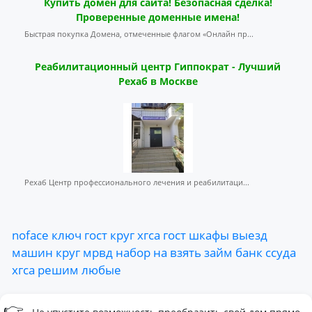
Купить домен для сайта! Безопасная сделка!
Проверенные доменные имена!
Быстрая покупка Домена, отмеченные флагом «Онлайн пр...
Реабилитационный центр Гиппократ - Лучший
Рехаб в Москве
Рехаб Центр профессионального лечения и реабилитаци...
noface
ключ
гост
круг
хгса
гост
шкафы
выезд
машин
круг
мрвд
набор
на
взять
займ
банк
ссуда
хгса
решим
любые
👉