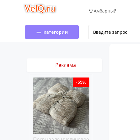
VelQ.ru
Амбарный
Категории
Реклама
-50%
-55%
хлопковое
Покрывало муслиновое