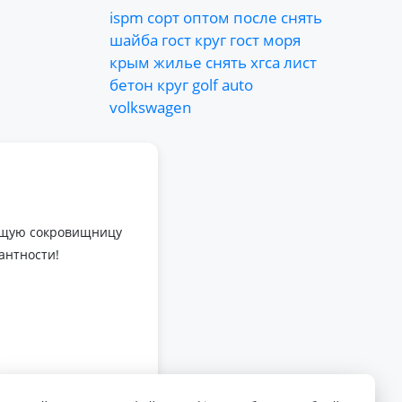
ispm
сорт
оптом
после
снять
шайба
гост
круг
гост
моря
крым
жилье
снять
хгса
лист
бетон
круг
golf
auto
volkswagen
оящую сокровищницу
антности!