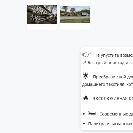
👉
Не упустите возмо
📍 Быстрый переход и з
🌟
Преобрази свой до
домашнего текстиля, ко
🔥
ЭКСКЛЮЗИВНАЯ КО
🛏
Современные ди
Палитра изысканных 
- Темно-серый дл