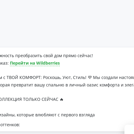
жность преобразить свой дом прямо сейчас!
аказ:
Перейти на Wildberries
м с ТВОЙ КОМФОРТ: Роскошь, Уют, Стиль! 💜 Мы создали наст
торая превратит вашу спальню в личный оазис комфорта и элег
ЛЛЕКЦИЯ ТОЛЬКО СЕЙЧАС 🔥
зайны, которые влюбляют с первого взгляда
оттенков:
я минималистичных интерьеров