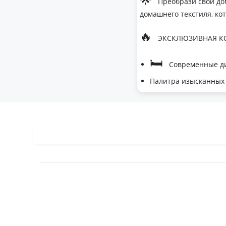
Преобрази свой до
домашнего текстиля, ко
🔥
ЭКСКЛЮЗИВНАЯ КО
🛏
Современные ди
Палитра изысканных 
- Темно-серый дл
- Сиреневый для 
- Персиковый мус
🌙
Шелковые одеяла
- Натуральный ше
- Идеальная терм
- Невероятное при
🏆
Почему выбирают 