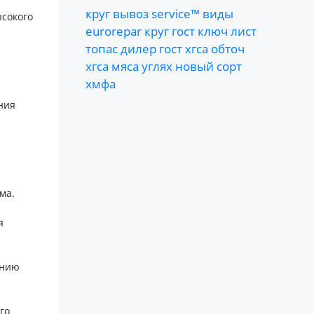
круг
вывоз
service™
виды
ысокого
eurorepar
круг
гост
ключ
лист
топас
дилер
гост
хгса
обточ
хгса
мяса
углях
новый
сорт
хмфа
ния
ма.
я
анию
го