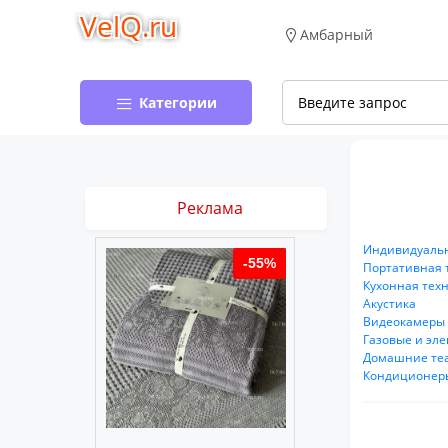
VelQ.ru
Амбарный
Категории
Реклама
Индивидуаль
-55%
-55%
Портативная 
Кухонная тех
Акустика
Видеокамеры
Газовые и эл
Домашние теа
Кондиционер
муслиновое