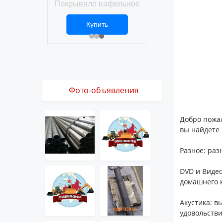
Покрывало вафельное
ро
ить
Купить
9 ₽
3 061 ₽
Фото-объявления
Добро пожал
вы найдете 
Разное: раз
DVD и Видео
домашнего 
Акустика: в
удовольств