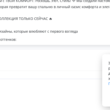
м с ТВОЙ КОМФОРТ: Роскошь, Уют, Стиль! 💜 Мы создали наст
торая превратит вашу спальню в личный оазис комфорта и элег
ЛЛЕКЦИЯ ТОЛЬКО СЕЙЧАС 🔥
зайны, которые влюбляют с первого взгляда
оттенков:
я минималистичных интерьеров
романтичных натур
с для теплой атмосферы
 Тусса - мечта о совершенном сне
лк
орегуляция
косновение к телу
нас: