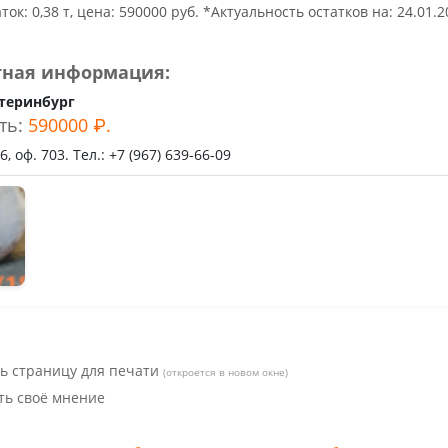
ьное
аток: 0,38 т, цена: 590000 руб. *Актуальность остатков на: 24.01.
тная информация:
теринбург
ть:
590000 ₽.
, оф. 703. Тел.: +7 (967) 639-66-09
ь страницу для печати
(откроется в новом окне)
ть своё мнение