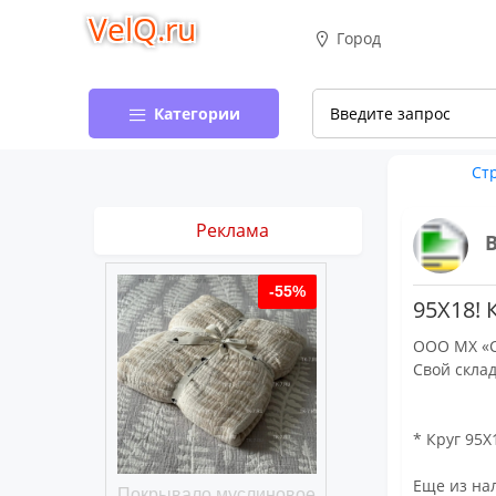
VelQ.ru
Город
Категории
Ст
Реклама
-50%
-55%
95Х18! 
ООО МХ «С
Свой склад
* Круг 95Х
Еще из нал
хлопковое
Покрывало муслиновое