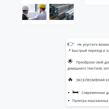
👉
Не упустите возмо
📍 Быстрый переход и з
🌟
Преобрази свой до
домашнего текстиля, ко
🔥
ЭКСКЛЮЗИВНАЯ КО
🛏
Современные ди
Палитра изысканных 
- Темно-серый дл