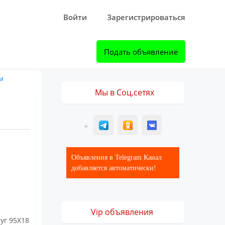
Войти
Зарегистрироваться
Подать объявление
ы
Мы в Соц.сетях
T
ОК
ВК
Объявления в Telegram Канал
добавляется автоматически!
Vip объявления
руг 95Х18