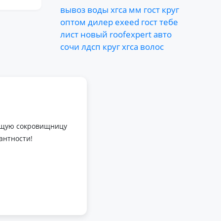
вывоз
воды
хгса
мм
гост
круг
оптом
дилер
exeed
гост
тебе
лист
новый
roofexpert
авто
сочи
лдсп
круг
хгса
волос
оящую сокровищницу
антности!