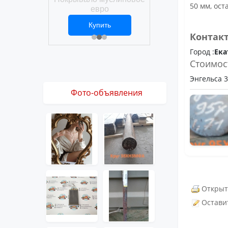
Покрывало вафел
50 мм, ост
ро
евро
ить
Купить
Купить
1 ₽
2 469 ₽
3 061 ₽
Контак
Город :
Ека
Стоимос
Энгельса 36
Фото-объявления
Открыт
Остави