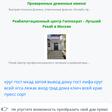
Проверенные доменные имена!
Быстрая покупка Домена, отмеченные флагом «Онлайн пр...
Реабилитационный центр Гиппократ - Лучший
Рехаб в Москве
Рехаб Центр профессионального лечения и реабилитаци...
круг
гост
мкад
запоя
вывод
дому
гост
хмфа
круг
всей
хгса
лежак
вход
град
дома
ключ
всей
крае
пресс
сорт
👉
Не упустите возможность преобразить свой дом прямо