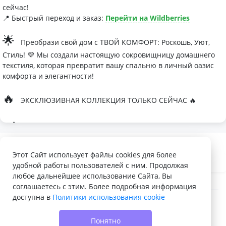
сейчас!
📍 Быстрый переход и заказ:
Перейти на Wildberries
🌟
Преобрази свой дом с ТВОЙ КОМФОРТ: Роскошь, Уют,
Стиль! 💜 Мы создали настоящую сокровищницу домашнего
текстиля, которая превратит вашу спальню в личный оазис
комфорта и элегантности!
🔥
ЭКСКЛЮЗИВНАЯ КОЛЛЕКЦИЯ ТОЛЬКО СЕЙЧАС 🔥
🛏
Современные дизайны, которые влюбляют с первого
взгляда
Палитра изысканных оттенков:
Этот Сайт использует файлы cookies для более
удобной работы пользователей с ним. Продолжая
- Темно-серый для минималистичных интерьеров
любое дальнейшее использование Сайта, Вы
- Сиреневый для романтичных натур
соглашаетесь с этим. Более подробная информация
доступна в
Политики использования cookie
- Персиковый мусс для теплой атмосферы
© 2022 - 2026 Доска объявлений VELQ.RU
🌙
Шелковые одеяла Тусса - мечта о совершенном сне
Понятно