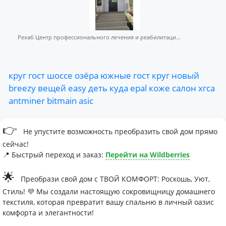
Рехаб Центр профессионального лечения и реабилитаци...
круг
гост
шоссе
озёра
южные
гост
круг
новый
breezy
вещей
easy
деть
куда
epal
коже
салон
хгса
antminer
bitmain
asic
👉
Не упустите возможность преобразить свой дом прямо
сейчас!
📍 Быстрый переход и заказ:
Перейти на Wildberries
🌟
Преобрази свой дом с ТВОЙ КОМФОРТ: Роскошь, Уют,
Стиль! 💜 Мы создали настоящую сокровищницу домашнего
текстиля, которая превратит вашу спальню в личный оазис
комфорта и элегантности!