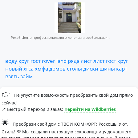
Рехаб Центр профессионального лечения и реабилитаци...
воду
круг
гост
rover
land
ряда
лист
лист
гост
круг
новый
хгса
хмфа
домов
столы
диски
шины
карт
взять
займ
👉
Не упустите возможность преобразить свой дом прямо
сейчас!
📍 Быстрый переход и заказ:
Перейти на Wildberries
🌟
Преобрази свой дом с ТВОЙ КОМФОРТ: Роскошь, Уют,
Стиль! 💜 Мы создали настоящую сокровищницу домашнего