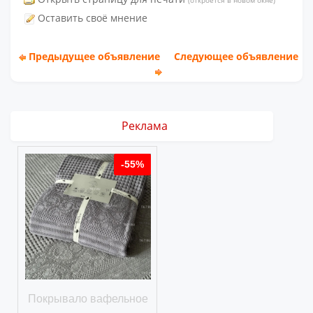
(откроется в новом окне)
Оставить своё мнение
Предыдущее объявление
Следующее объявление
Реклама
%
-55%
ое
Покрывало вафельное