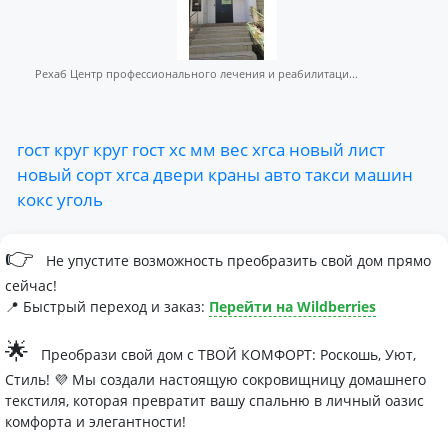
Рехаб Центр профессионального лечения и реабилитаци...
гост
круг
круг
гост
хс
мм
вес
хгса
новый
лист
новый
сорт
хгса
двери
краны
авто
такси
машин
кокс
уголь
👉
Не упустите возможность преобразить свой дом прямо
сейчас!
📍 Быстрый переход и заказ:
Перейти на Wildberries
🌟
Преобрази свой дом с ТВОЙ КОМФОРТ: Роскошь, Уют,
Стиль! 💜 Мы создали настоящую сокровищницу домашнего
текстиля, которая превратит вашу спальню в личный оазис
комфорта и элегантности!