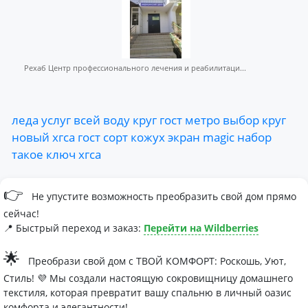
Рехаб Центр профессионального лечения и реабилитаци...
леда
услуг
всей
воду
круг
гост
метро
выбор
круг
новый
хгса
гост
сорт
кожух
экран
magic
набор
такое
ключ
хгса
👉
Не упустите возможность преобразить свой дом прямо
сейчас!
📍 Быстрый переход и заказ:
Перейти на Wildberries
🌟
Преобрази свой дом с ТВОЙ КОМФОРТ: Роскошь, Уют,
Стиль! 💜 Мы создали настоящую сокровищницу домашнего
текстиля, которая превратит вашу спальню в личный оазис
комфорта и элегантности!