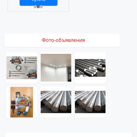
2 469 ₽
3 061 ₽
Фото-объявления