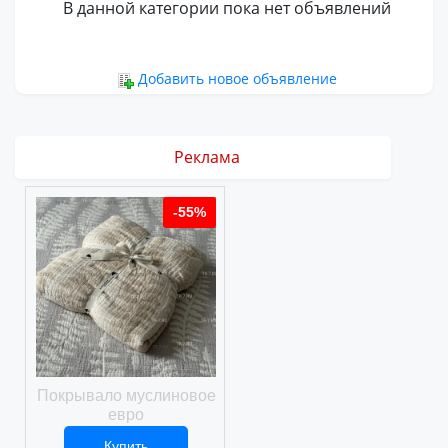
В данной категории пока нет объявлений
Добавить новое объявление
Реклама
%
-55%
-55%
ое
Покрывало муслиновое
Покрывало вафельное
евро
Купить
Купить