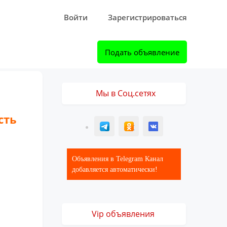
Войти
Зарегистрироваться
Подать объявление
Мы в Соц.сетях
сть
T
ОК
ВК
Объявления в Telegram Канал
добавляется автоматически!
Vip объявления