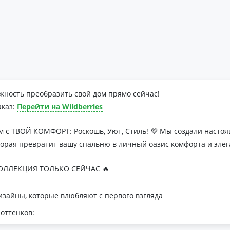
жность преобразить свой дом прямо сейчас!
аказ:
Перейти на Wildberries
м с ТВОЙ КОМФОРТ: Роскошь, Уют, Стиль! 💜 Мы создали наст
торая превратит вашу спальню в личный оазис комфорта и элег
ЛЛЕКЦИЯ ТОЛЬКО СЕЙЧАС 🔥
зайны, которые влюбляют с первого взгляда
оттенков:
я минималистичных интерьеров