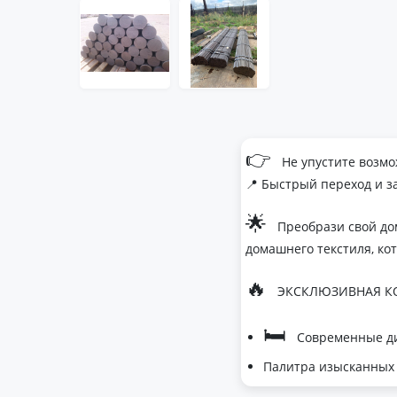
👉
Не упустите возмо
📍 Быстрый переход и з
🌟
Преобрази свой до
домашнего текстиля, ко
🔥
ЭКСКЛЮЗИВНАЯ КО
🛏
Современные ди
Палитра изысканных 
- Темно-серый дл