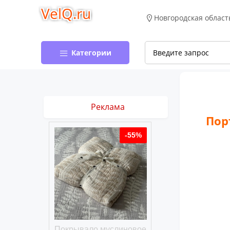
VelQ.ru
Новгородская област
Категории
Реклама
Пор
-50%
-55%
хлопковое
Покрывало муслиновое