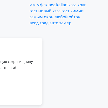
мм
мф
гк
вес
kellari
хгса
круг
гост
новый
хгса
гост
химии
самым
окон
любой
обточ
вход
град
авто
замер
оящую сокровищницу
антности!