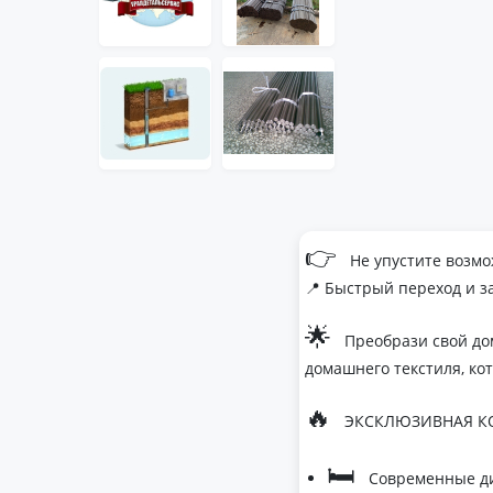
👉
Не упустите возмо
📍 Быстрый переход и з
🌟
Преобрази свой до
домашнего текстиля, ко
🔥
ЭКСКЛЮЗИВНАЯ КО
🛏
Современные ди