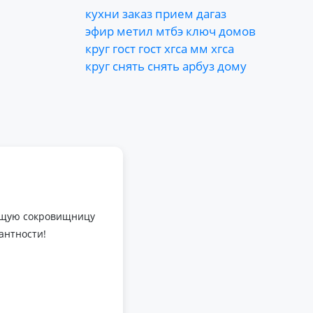
кухни
заказ
прием
дагаз
эфир
метил
мтбэ
ключ
домов
круг
гост
гост
хгса
мм
хгса
круг
снять
снять
арбуз
дому
оящую сокровищницу
антности!