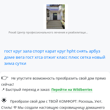
Рехаб Центр профессионального лечения и реабилитаци...
гост
круг
зала
спорт
карат
круг
hpht
снять
арбуз
доме
вега
гост
хгса
отжиг
класс
плюс
сетка
новый
зима
сутки
👉
Не упустите возможность преобразить свой дом прямо
сейчас!
📍 Быстрый переход и заказ:
Перейти на Wildberries
🌟
Преобрази свой дом с ТВОЙ КОМФОРТ: Роскошь, Уют,
Стиль! 💜 Мы создали настоящую сокровищницу домашнего