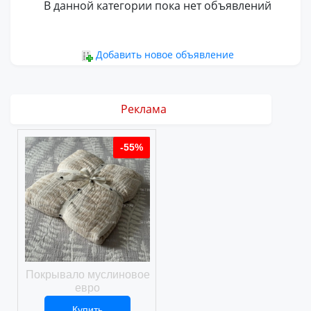
В данной категории пока нет объявлений
Добавить новое объявление
Реклама
%
-55%
-55%
ое
Покрывало муслиновое
Покрывало вафельное
евро
Купить
Купить