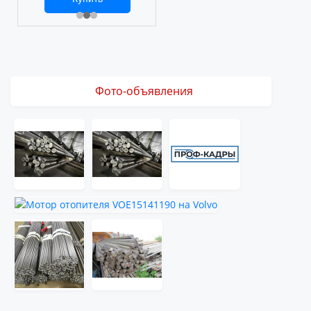
2 469 ₽
3 061 ₽
Фото-объявления