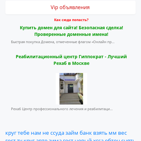
Vip объявления
Как сюда попасть?
Купить домен для сайта! Безопасная сделка!
Проверенные доменные имена!
Быстрая покупка Домена, отмеченные флагом «Онлайн пр...
Реабилитационный центр Гиппократ - Лучший
Рехаб в Москве
Рехаб Центр профессионального лечения и реабилитаци...
круг
тебе
нам
не
ссуда
займ
банк
взять
мм
вес
гост
ту
круг
авто
зима
гост
новый
хгса
обточ
снять