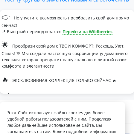
👉
Не упустите возможность преобразить свой дом прямо
сейчас!
📍 Быстрый переход и заказ:
Перейти на Wildberries
🌟
Преобрази свой дом с ТВОЙ КОМФОРТ: Роскошь, Уют,
Стиль! 💜 Мы создали настоящую сокровищницу домашнего
текстиля, которая превратит вашу спальню в личный оазис
комфорта и элегантности!
🔥
ЭКСКЛЮЗИВНАЯ КОЛЛЕКЦИЯ ТОЛЬКО СЕЙЧАС 🔥
🛏
Современные дизайны, которые влюбляют с первого
взгляда
Палитра изысканных оттенков:
Этот Сайт использует файлы cookies для более
удобной работы пользователей с ним. Продолжая
- Темно-серый для минималистичных интерьеров
любое дальнейшее использование Сайта, Вы
- Сиреневый для романтичных натур
соглашаетесь с этим. Более подробная информация